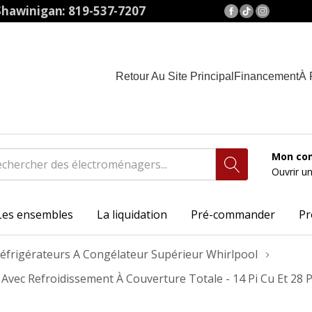
hawinigan: 819-537-7207
Retour Au Site Principal
Financement
À 
Mon co
Ouvrir u
Les ensembles
La liquidation
Pré-commander
Pr
éfrigérateurs A Congélateur Supérieur Whirlpool
 Avec Refroidissement À Couverture Totale - 14 Pi Cu Et 2