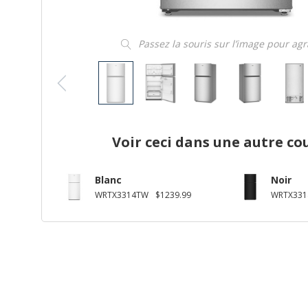
Passez la souris sur l’image pour ag
Voir ceci dans une autre co
Blanc
Noir
WRTX3314TW
$1239.99
WRTX331