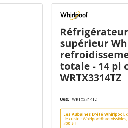
Réfrigérateur
supérieur Wh
refroidissem
totale - 14 pi 
WRTX3314TZ
UGS:
WRTX3314TZ
Les Aubaines D'été Whirlpool, d
de cuisine Whirlpool® admissibles
300 $ !