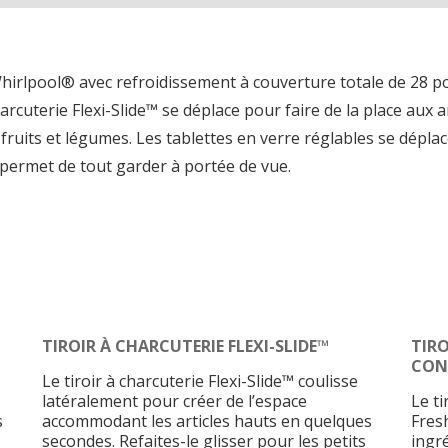
hirlpool® avec refroidissement à couverture totale de 28 p
arcuterie Flexi-Slide™ se déplace pour faire de la place aux a
ruits et légumes. Les tablettes en verre réglables se dépla
EL permet de tout garder à portée de vue.
TIROIR À CHARCUTERIE FLEXI-SLIDE™
TIRO
CON
Le tiroir à charcuterie Flexi-Slide™ coulisse
latéralement pour créer de l’espace
Le t
s
accommodant les articles hauts en quelques
Fres
secondes. Refaites-le glisser pour les petits
ingr