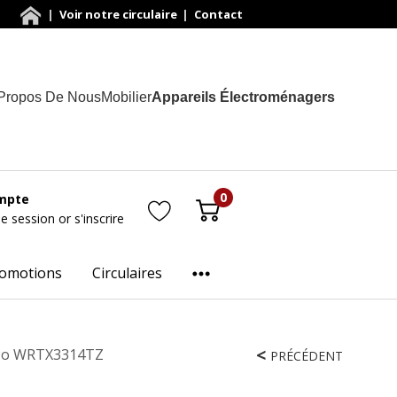
|
Voir notre circulaire
|
Contact
Propos De Nous
Mobilier
Appareils Électroménagers
0
mpte
ne session
or
s'inscrire
omotions
Circulaires
8 Po WRTX3314TZ
PRÉCÉDENT