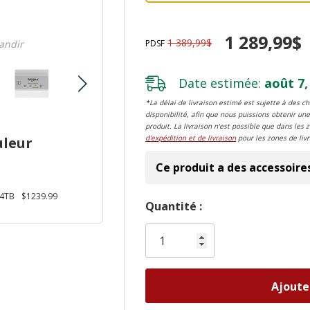
1 289,99$
1 389,99$
PDSF
randir
Date estimée:
août 7,
*La délai de livraison estimé est sujette à des 
disponibilité, afin que nous puissions obtenir une
produit. La livraison n'est possible que dans les 
d'expédition et de livraison
pour les zones de livr
uleur
Ce produit a des accessoire
4TB
$1239.99
Dépêchez-
Quantité :
vous!
il
n’en
reste
plus