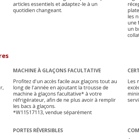
articles essentiels et adaptez-le à un
récep
quotidien changeant.
plat
les 
une 
un b
coll
res
MACHINE À GLAÇONS FACULTATIVE
CERT
Profitez d'un accès facile aux glaçons tout au
Les 
r,
long de l'année en ajoutant la trousse de
excè
machine à glaçons facultative* à votre
mini
réfrigérateur, afin de ne plus avoir à remplir
servi
les bacs à glaçons.
*W11517113, vendue séparément
PORTES RÉVERSIBLES
COM