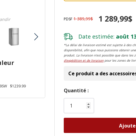
1 289,99$
1 389,99$
PDSF
randir
Date estimée:
août 13
*La délai de livraison estimé est sujette à des 
disponibilité, afin que nous puissions obtenir une
produit. La livraison n'est possible que dans les 
d'expédition et de livraison
pour les zones de livr
uleur
Ce produit a des accessoire
9SW
$1239.99
Dépêchez-
Quantité :
vous!
il
n’en
reste
plus