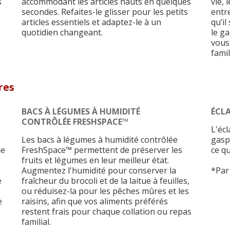
s
accommodant les articles hauts en quelques
vie, 
secondes. Refaites-le glisser pour les petits
entre
articles essentiels et adaptez-le à un
qu’il
quotidien changeant.
le g
vous
famil
res
BACS À LÉGUMES À HUMIDITÉ
ÉCLA
CONTRÔLÉE FRESHSPACE™
L'écl
Les bacs à légumes à humidité contrôlée
gaspi
de
FreshSpace™ permettent de préserver les
ce qu
fruits et légumes en leur meilleur état.
Augmentez l'humidité pour conserver la
*Par
e
fraîcheur du brocoli et de la laitue à feuilles,
ou réduisez-la pour les pêches mûres et les
e
raisins, afin que vos aliments préférés
restent frais pour chaque collation ou repas
familial.