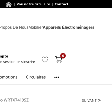
|
Voir notre circulaire
|
Contact
Propos De Nous
Mobilier
Appareils Électroménagers
0
mpte
ne session
or
s'inscrire
omotions
Circulaires
0 Po WRTX7419SZ
SUIVANT