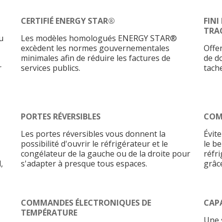
CERTIFIÉ ENERGY STAR®
FINI
TRA
u
Les modèles homologués ENERGY STAR®
excèdent les normes gouvernementales
Offer
minimales afin de réduire les factures de
de do
r
services publics.
tache
PORTES RÉVERSIBLES
COM
Les portes réversibles vous donnent la
Évite
possibilité d'ouvrir le réfrigérateur et le
le b
congélateur de la gauche ou de la droite pour
réfr
,
s'adapter à presque tous espaces.
grâc
COMMANDES ÉLECTRONIQUES DE
CAPA
TEMPÉRATURE
Une 