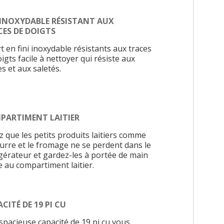
 INOXYDABLE RÉSISTANT AUX
CES DE DOIGTS
t en fini inoxydable résistants aux traces
igts facile à nettoyer qui résiste aux
s et aux saletés.
PARTIMENT LAITIER
z que les petits produits laitiers comme
eurre et le fromage ne se perdent dans le
igérateur et gardez-les à portée de main
e au compartiment laitier.
CITÉ DE 19 PI CU
spacieuse capacité de 19 pi cu vous