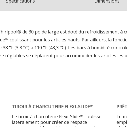
Spécifications
Dimensions
hirlpool® de 30 po de large est doté du refroidissement à c
Slide™ coulissant pour les articles hauts. Par ailleurs, la fon
 38 °F (3,3 °C) à 110 °F (43,3 °C). Les bacs à humidité contr
erre réglables se déplacent pour accommoder les articles les 
TIROIR À CHARCUTERIE FLEXI-SLIDE™
PRÊ
Le tiroir à charcuterie Flexi-Slide™ coulisse
Le m
latéralement pour créer de l’espace
empl