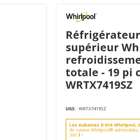
Réfrigérateur
supérieur Wh
refroidissem
totale - 19 pi 
WRTX7419SZ
UGS:
WRTX7419SZ
Les Aubaines D'été Whirlpool, d
de cuisine Whirlpool® admissibles
300 $ !