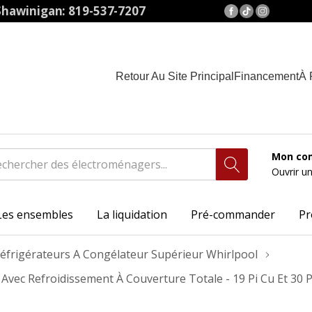
hawinigan: 819-537-7207
Retour Au Site Principal
Financement
À 
Mon co
Ouvrir u
Les ensembles
La liquidation
Pré-commander
Pr
éfrigérateurs A Congélateur Supérieur Whirlpool
 Avec Refroidissement À Couverture Totale - 19 Pi Cu Et 3