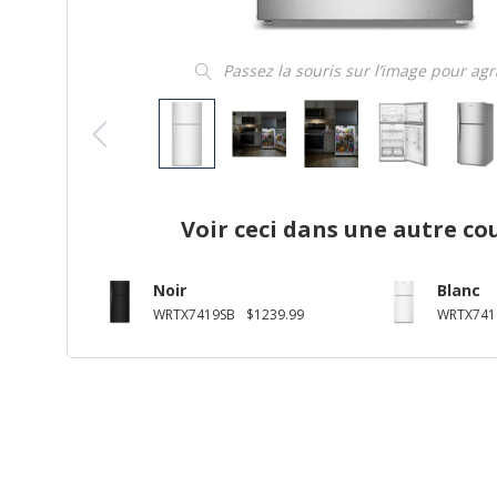
Passez la souris sur l’image pour ag
Voir ceci dans une autre co
Noir
Blanc
WRTX7419SB
$1239.99
WRTX741